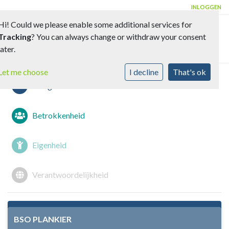
INLOGGEN
Hi! Could we please enable some additional services for
Tracking
? You can always change or withdraw your consent
Toggle 
later.
Let me choose
I decline
That's ok
Veiligheid
Betrokkenheid
Eigenheid
Verantwoordelijkheid
BSO PLANKIER