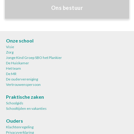
Ons bestuur
Onze school
Visie
Zorg
Jonge Kind Groep SBO het Plankier
De Huiskamer
Het team
De MR
De oudervereniging
Vertrouwenspersoon
Praktische zaken
Schoolgids
Schooltijden en vakanties
Ouders
Klachtenregeling
Privacyverklaring